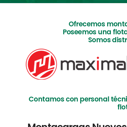
Ofrecemos montac
Poseemos una flot
Somos dist
Contamos con personal técni
flo
Montacargas Nuevos