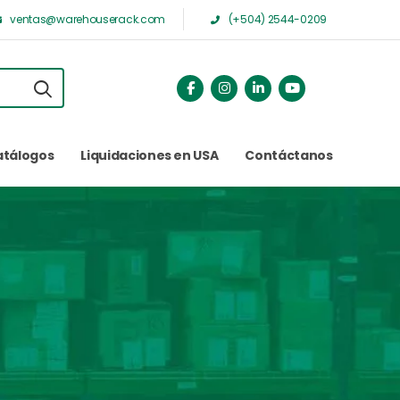
ventas@warehouserack.com
(+504) 2544-0209
atálogos
Liquidaciones en USA
Contáctanos