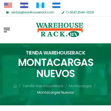
ventas@warehouserack.com
(+504) 2544-0209
TIENDA WAREHOUSERACK
MONTACARGAS
NUEVOS
Tienda WareHouseRack
Montacargas
/
/
/
Montacargas Nuevos