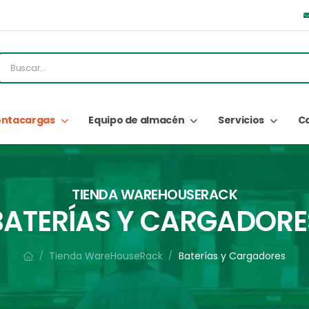
ntacargas
Equipo de almacén
Servicios
C
TIENDA WAREHOUSERACK
BATERÍAS Y CARGADORE
Tienda WareHouseRack
Baterías y Cargadores
/
/