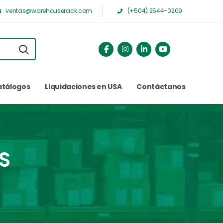
ventas@warehouserack.com
(+504) 2544-0209
atálogos
Liquidaciones en USA
Contáctanos
S