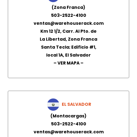
(Zona Franca)
503-2522-4100
ventas@warehouserack.com
Km 12 1/2, Carr. Al Pto. de
La Libertad, Zona Franca
Santa Tecla; Edificio #1,
local 1A, EI Salvador
– VER MAPA –
EL SALVADOR
(Montacargas)
503-2522-4100
ventas@warehouserack.com