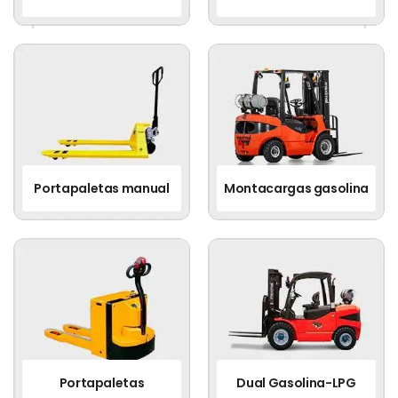
Montacargas gasolina
Pushback Rack
C
Dual Gasolina-LPG
Rampa de Acero
Est