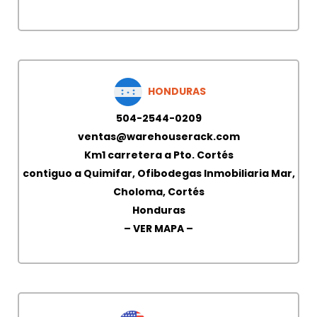
HONDURAS
504-2544-0209
ventas@warehouserack.com
Km1 carretera a Pto. Cortés
contiguo a Quimifar, Ofibodegas Inmobiliaria Mar,
Choloma, Cortés
Honduras
– VER MAPA –