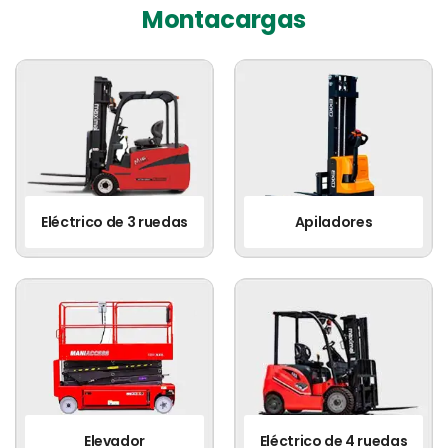
argas
Equipos del a
Apiladores
Basurero Industrial
Es
Eléctrico de 4 ruedas
Cesta de Alambre
Po