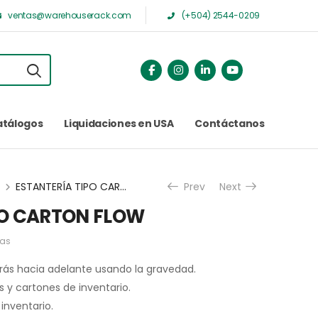
ventas@warehouserack.com
(+504) 2544-0209
atálogos
Liquidaciones en USA
Contáctanos
ESTANTERÍA TIPO CARTON FLOW
Prev
Next
PO CARTON FLOW
ías
rás hacia adelante usando la gravedad.
 y cartones de inventario.
inventario.