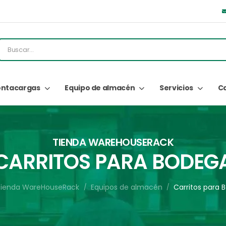
ntacargas
Equipo de almacén
Servicios
C
TIENDA WAREHOUSERACK
CARRITOS PARA BODEG
Tienda WareHouseRack
Equipos de almacén
Carritos para
/
/