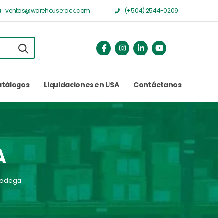
ventas@warehouserack.com
(+504) 2544-0209
atálogos
Liquidaciones en USA
Contáctanos
A
 Bodega