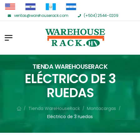
ventas@warehouserack.com
(+504) 2544-0209
TIENDA WAREHOUSERACK
ELÉCTRICO DE 3
RUEDAS
Tienda WareHouseRack
Montacargas
/
/
/
Eléctrico de 3 ruedas