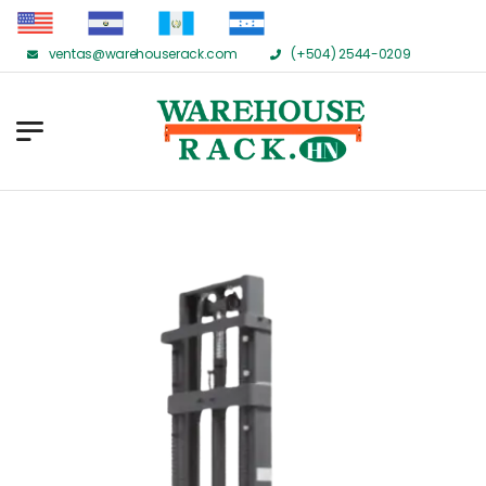
ventas@warehouserack.com
(+504) 2544-0209