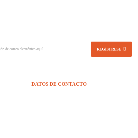
REGÍSTRESE
DATOS DE CONTACTO
Km 1 carretera a Puerto Cortes contiguo a Quimifar, Choloma Cortes Honduras
TELÉFONO:
(+504) 2544-0209
EMAIL:
ventas@warehouserack.com