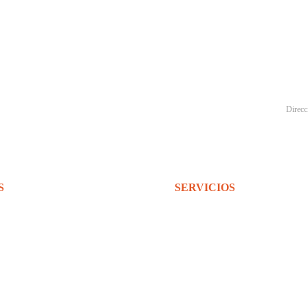
S
SERVICIOS
Instalación y reubicación
Diseño y planos
erías
Transporte
Mantenimiento y reparación
n
Liquidaciones en USA
idad