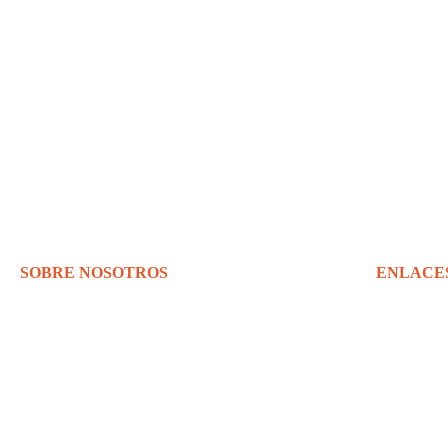
SOBRE NOSOTROS
ENLACE
Warehouserack es uno de los distribuidores más grandes de América en equipos
Contáctanos
de almacenamiento nuevo y usado.
Quienes somos
Sistemas de estant
Montacargas
Equipo de almacé
Política de Privac