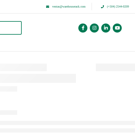
ventas@warehouserack.com
(+504) 2544-0209