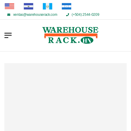
ventas@warehouserack.com
(+504) 2544-0209