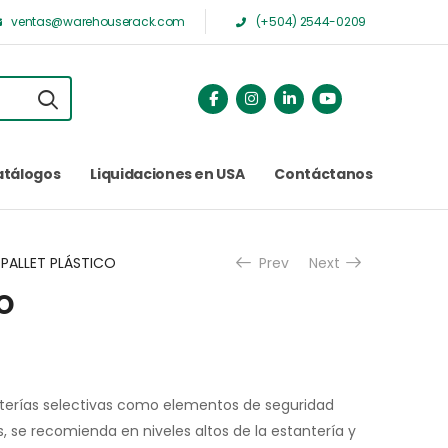
ventas@warehouserack.com
(+504) 2544-0209
atálogos
Liquidaciones en USA
Contáctanos
PALLET PLÁSTICO
Prev
Next
O
nterías selectivas como elementos de seguridad
ts, se recomienda en niveles altos de la estantería y