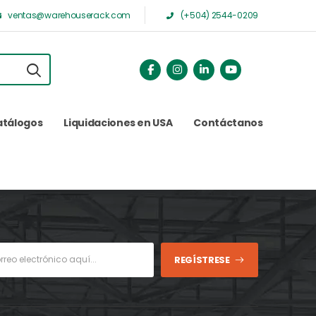
ventas@warehouserack.com
(+504) 2544-0209
atálogos
Liquidaciones en USA
Contáctanos
REGÍSTRESE