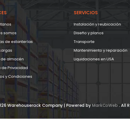
CES
SERVICIOS
ctanos
Instalación y reubicación
es somos
Diseño y planos
as de estanterías
Transporte
cargas
Mantenimiento y reparación
 de almacén
Liquidaciones en USA
a de Privacidad
os y Condiciones
2026 Warehouserack Company | Powered by
MarkCoWeb
. All