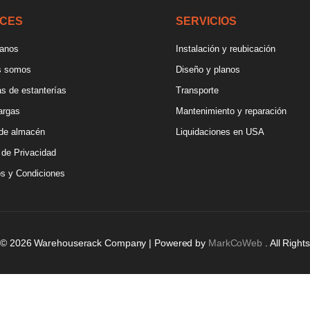
CES
SERVICIOS
tanos
Instalación y reubicación
s somos
Diseño y planos
s de estanterías
Transporte
argas
Mantenimiento y reparación
de almacén
Liquidaciones en USA
a de Privacidad
s y Condiciones
t © 2026 Warehouserack Company | Powered by
MarkCoWeb
. All Righ